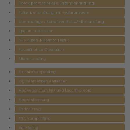
Botox: professionelle Faltenbehandlung
Faltenbehandlung mit Hyaluronsäure
Übermäßiges Schwitzen Botox®-Behandlung
Lippen aufspritzen
5-Minuten-Nasenkorrektur
Facelift ohne Operation
Microneedling
Fruchtsäurepeeling
Pigmentflecken entfernen
Haarwachstum PRP und Lasertherapie
Haarentfernung
Fadenlifting
PRP, Vampirlifting
Anti-Aging