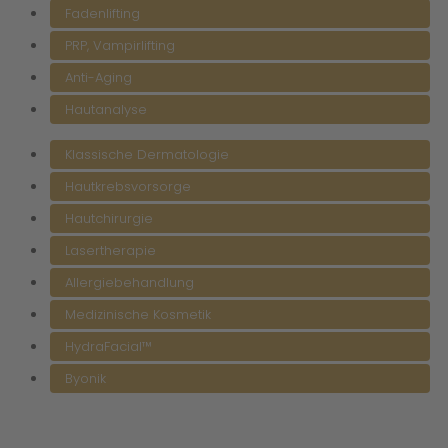
Fadenlifting
PRP, Vampirlifting
Anti-Aging
Hautanalyse
Klassische Dermatologie
Hautkrebsvorsorge
Hautchirurgie
Lasertherapie
Allergiebehandlung
Medizinische Kosmetik
HydraFacial™
Byonik