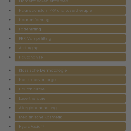
Pigmentflecken entfernen
Haarwachstum PRP und Lasertherapie
Haarentfernung
Fadenlifting
PRP, Vampirlifting
Anti-Aging
Hautanalyse
Klassische Dermatologie
Hautkrebsvorsorge
Hautchirurgie
Lasertherapie
Allergiebehandlung
Medizinische Kosmetik
HydraFacial™